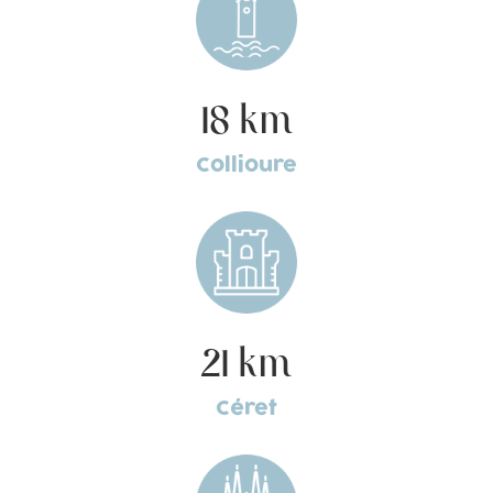
18 km
Collioure
21 km
Céret